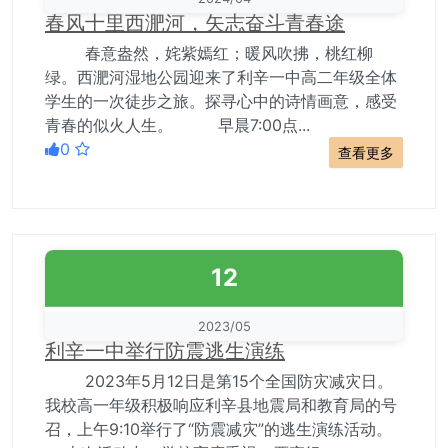
春风十里西淝河，矢志奋斗青春途
春意盎然，姹紫嫣红；暖风吹拂，桃红柳
绿。西淝河湿地公园迎来了利辛一中高二年级全体
学生的一次徒步之旅。探寻心中的诗情画意，感受
青春的似火人生。 早晨7:00点...
0
查看更多
12
2023/05
利辛一中举行防震逃生演练
2023年5月12日是第15个全国防灾减灾日。
我校高一年级积极响应利辛县地震局和教育局的号
召，上午9:10举行了“防震减灾”的逃生演练活动。