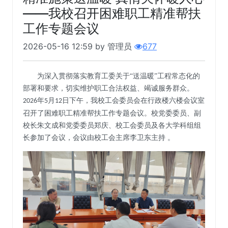
——我校召开困难职工精准帮扶
工作专题会议
2026-05-16 12:59 by 管理员
677
为深入贯彻落实
教育工委关于
“送温暖”工程常态化的
部署
和要求
，切实维护职工合法权益、竭诚服务群众
。
年
月
日
下午，我校工会委员会在
行政楼六楼会议室
2026
5
12
召开了困难职工精准帮扶工作专题会议。
校党委委员、副
校长朱文成和党委委员郑庆
、
校工会委员及
各大学科组组
长
参加了会议
，
会议由校工会主席
李卫东主持
。