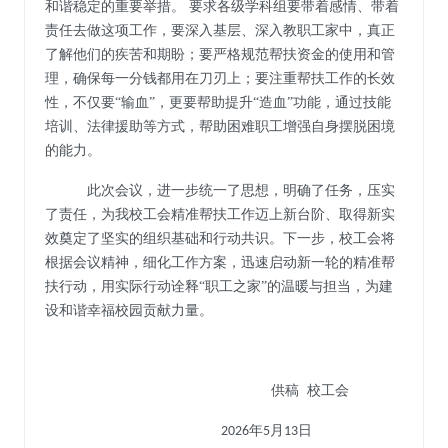
和谐稳定的重要举措。
要求各级
学科组
要带着感情、带着
责任去做这项工作，要深入基层、深入教职工家中，真正
了解他们的疾苦和期盼；要严格规范帮扶资金的使用和管
理，确保每一分钱都用在刀刃上；要注重帮扶工作的长效
性，不仅要
“输血”，更要帮助提升“造血”功能，通过技能
培训、法律援助等方式，帮助困难职工增强自身摆脱困境
的能力。
此次会议，进一步统一了思想，明确了任务，压实
了责任，为我校工会精准帮扶工作迈上新台阶、取得新实
效奠定了坚实的组织基础和行动共识。下一步，校工会将
根据会议精神，细化工作方案，迅速启动新一轮的精准帮
扶行动，用实际行动诠释
“职工之家”的温暖与担当，为建
设和谐幸福校园贡献力量。
供稿
校工会
年
月
日
2026
5
13