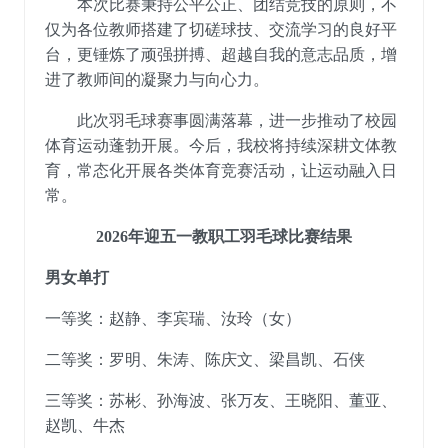
本次比赛秉持公平公正、团结竞技的原则，不
仅为
各位教师
搭建了切磋球技、交流学习的良好平
台，更锤炼了顽强拼搏、超越自我的意志品质，增
进了
教师
间的凝聚力与向心力。
此次羽毛球赛事圆满落幕，进一步推动了校园
体育运动蓬勃开展。今后，我校将持续深耕文体教
育，常态化开展各类体育竞赛活动，让运动融入日
常。
2026年迎五一教职工羽毛球比赛结果
男女单打
一等奖：赵静、李宾瑞、汝玲（女）
二等奖：罗明、朱涛、陈庆文、梁昌凯、石侠
三等奖：苏彬、孙海波、张万友、王晓阳、董亚、
赵凯、牛杰