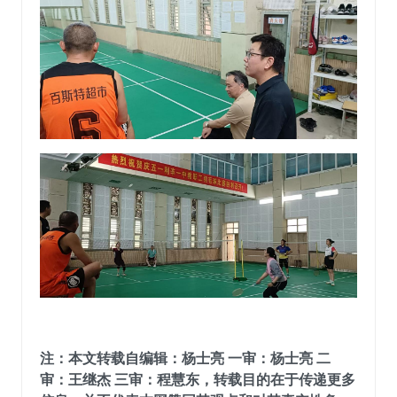
注：本文转载自编辑：杨士亮 一审：杨士亮 二
审：王继杰 三审：程慧东，转载目的在于传递更多