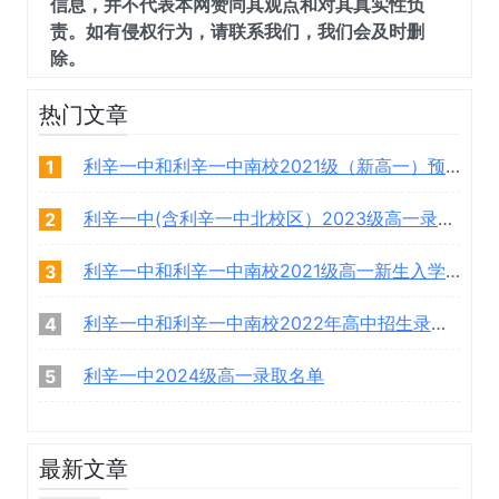
信息，并不代表本网赞同其观点和对其真实性负
责。如有侵权行为，请联系我们，我们会及时删
除。
热门文章
利辛一中和利辛一中南校2021级（新高一）预录取学生名单
1
利辛一中(含利辛一中北校区）2023级高一录取学生名单
2
利辛一中和利辛一中南校2021级高一新生入学须知
3
利辛一中和利辛一中南校2022年高中招生录取名单
4
利辛一中2024级高一录取名单
5
最新文章