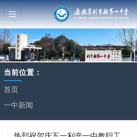
当前位置：
首页
一中新闻
热烈祝贺庆五一利辛一中教职工