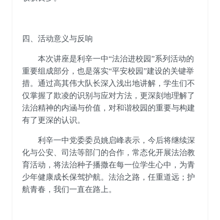
四
、活动意义与反响
本次讲座是利辛一中
“法治进校园”
系列活动的
重要组成部分，也是落实
“平安校园”建设的关键举
措。通过高其伟大队长深入浅出
地
讲解，学生们不
仅掌握了欺凌的识别与应对方法，更深
刻地
理解了
法治精神的内涵与价值
，
对和谐校园的重要与构建
有了更深的认识
。
利辛一中党委委员姚启峰
表示，今后将继续深
化与公安、司法等部门的合作，常态化开展法治教
育活动，将法治种子播撒在每一位学生心中，为青
少年健康成长保驾护航。
法治之路，任重道远；护
航青春，我们一直在路上。