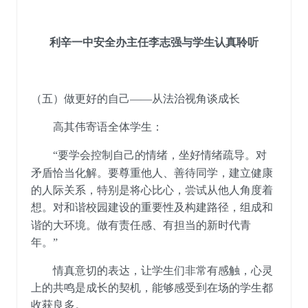
利辛一中安全办主任李志强与学生认真聆听
（五）做更好的自己
——从法治视角谈成长
高其伟寄语全体学生：
“要
学会控制自己的情绪，
坐好情绪疏导
。对
矛盾恰当化解。
要尊重他人、善待同学，建立健康
的人际关系
，
特别是将心比心，尝试从他人角度着
想。
对和谐校园建设的重要性及构建路径
，组成和
谐的大环境。
做有责任感、有担当的新时代青
年。
”
情真意切的表达，让学生们非常有感触，心灵
上的共鸣是成长的契机，能够感受到在场的学生都
收获良多。