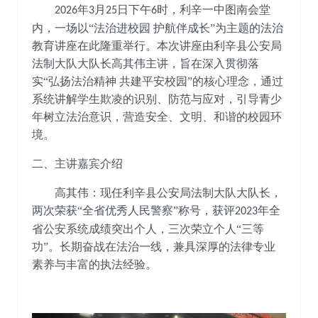
年
月
日下午
时，利辛一中图南会堂
2026
3
25
6
内，一场以“法治进校园 护航伴成长”为主题的法治
教育讲座在此隆重举行。本次
讲座
由利辛县公安局
法制大队大队长高其伟主讲，旨在深入贯彻落
实
“弘扬法治精神 共建平安校园”的核心理念，通过
系统讲解学生欺凌的识别、防范与应对，引导青少
年树立法治意识，营造安全、文明、和谐的校园环
境。
二、主讲嘉宾介绍
高其伟
：
现任利辛县公安局法制大队大队长
，
两次荣获
“全省优秀人民警察”称号
，
获评
年全
2023
省公安系统成绩突出个人
，
三次荣立个人
“三等
功”
。
长期奋战在法治一线，兼具深厚的法律专业
素养与丰富的执法经验。