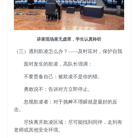
讲座现场座无虚席，学生认真聆听
（三）遇到欺凌怎么办？
——
及时
应对，保护自我
面对
发生的
欺凌，高
队长
强调：
不
要责备自己
：
被欺凌不是你的错。
勇敢说不
：
告诉对方立即停止
。
忽视欺凌者
：
对于挑衅不理睬就是最好的反
击
。
尽快离开欺凌区域
：
尽可能找到同伴，走到有
老师或其他安全环境
。