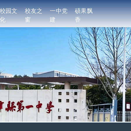
校园文
校友之
一中党
硕果飘
化
窗
建
香