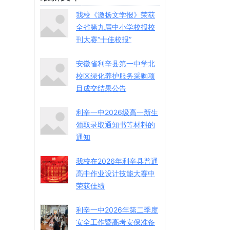
我校《激扬文学报》荣获
全省第九届中小学校报校
刊大赛“十佳校报”
安徽省利辛县第一中学北
校区绿化养护服务采购项
目成交结果公告
利辛一中2026级高一新生
领取录取通知书等材料的
通知
我校在2026年利辛县普通
高中作业设计技能大赛中
荣获佳绩
利辛一中2026年第二季度
安全工作暨高考安保准备