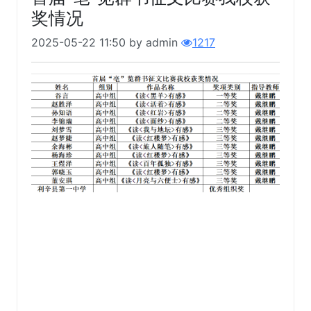
奖情况
2025-05-22 11:50 by admin
1217